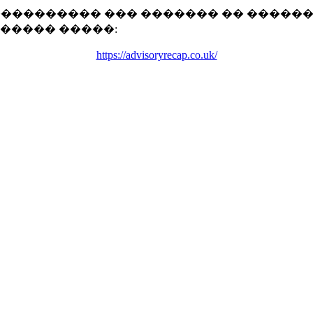
��������� ��� ������� �� ������.
������ �����:
https://advisoryrecap.co.uk/