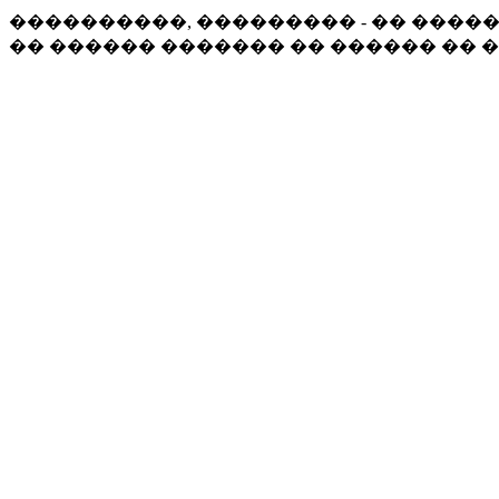
����������, ��������� - �� �����
�� ������ ������� �� ������ �� 